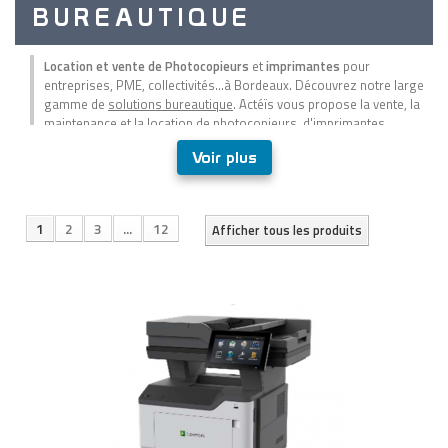
BUREAUTIQUE
Location et vente de Photocopieurs
et
imprimantes
pour
entreprises, PME, collectivités...à Bordeaux. Découvrez notre large
gamme de
solutions bureautique
.
Actéïs
vous propose la vente, la
maintenance et la
location de photocopieurs
, d'
imprimantes
multifonctions
et de scanners à Bordeaux, en Gironde et plus
Voir plus
largement sur toute la Nouvelle Aquitaine.
Actéïs
est le spécialiste de la distribution de
solutions d'impression
RICOH
(imprimantes, scanners, photocopieurs, traceurs...) sur la
1
2
3
...
12
Gironde. Un large choix de matériels professionnels qui offrent une
Afficher tous les produits
qualité d’image supérieure et des fonctionnalités intelligentes pour
les tâches les plus complexes.