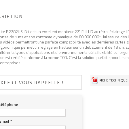
CRIPTION
Lite B2282HS-B1 est un excellent moniteur 22" Full HD au rétro-éclairage 
onse de 1 ms et son contraste dynamique de 80.000.000:1 lui assure des ima
s vidéos permettront une parfaite compatibilité avec les dernières cartes g
rgonomique permet un réglage en hauteur sur un débattement de 13 cm, avec
fférents types d'applications et d'environnements où la flexibilité et l'erg
r est certifié conforme à la norme TCO. C'est la solution parfaite pour les 
 entreprises.
FICHE TECHNIQUE 
EXPERT VOUS RAPPELLE !
téléphone
email
*