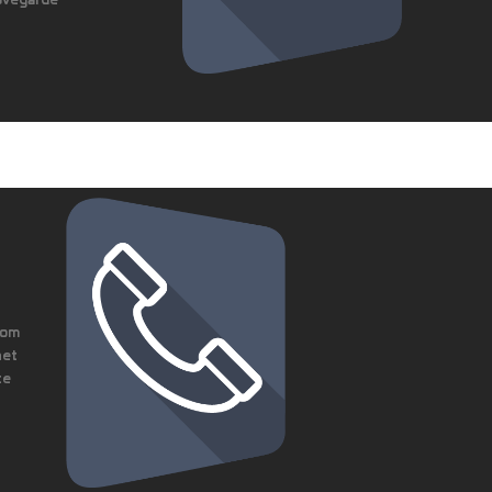
com
net
te