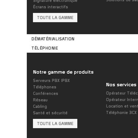
Signature électronique
Écrans interactifs
TOUTE LA GAMME
DÉMATÉRIALISATION
TÉLÉPHONIE
Notre gamme de produits
Serveurs PBX IPBX
Nos services
Téléphones
Opérateur Télé
Conférences
Opérateur Inter
Réseau
Location et ven
Cabling
Téléphonie 3CX
Santé et sécurité
TOUTE LA GAMME