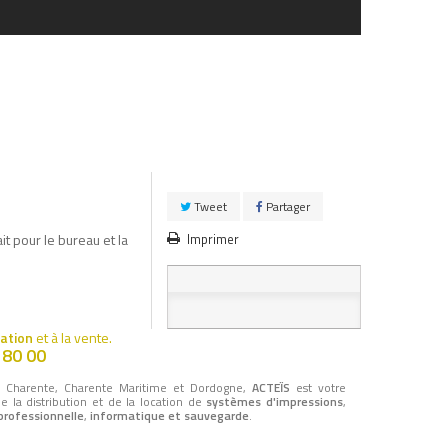
Tweet
Partager
it pour le bureau et la
Imprimer
cation
et à la vente.
 80 00
, Charente, Charente Maritime et Dordogne,
ACTEÏS
est votre
de la distribution et de la location de
systèmes d'impressions
,
professionnelle
,
informatique et sauvegarde
.