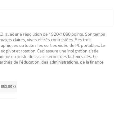
LED, avec une résolution de 1920x1080 points. Son temps
ges claires, vives et très contrastées. Ses trois
raphiques ou toutes les sorties vidéo de PC portables. Le
 pivot et rotation. Ceci assure une intégration aisée
onomie du poste de travail seront des facteurs clés. Ce
marchés de l'éducation, des administrations, de la finance
(680.99K)