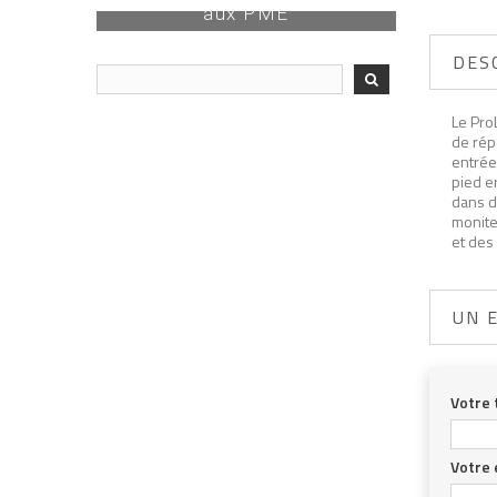
DÉCOUVRIR
aux PME
DÉCOUVRIR
DES
Le Pro
de rép
entrée
pied e
dans di
moniteu
et des
UN 
Votre 
Votre 