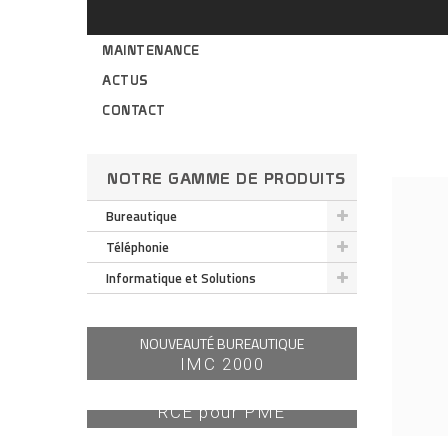
MAINTENANCE
ACTUS
CONTACT
NOTRE GAMME DE PRODUITS
Bureautique
Téléphonie
Informatique et Solutions
NOUVEAUTÉ BUREAUTIQUE
IMC 2000
TÉLÉPHONIE PRO
Serveur OMNIPCX OFFICE
DÉCOUVRIR
RCE pour PME
PC PORTABLES
Notre gamme de PC dédiée