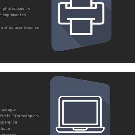
on photocopieurs
on imprimantes
ntrat de maintenance
rmatique
ériels informatiques
fogérance
atique
uvegarde