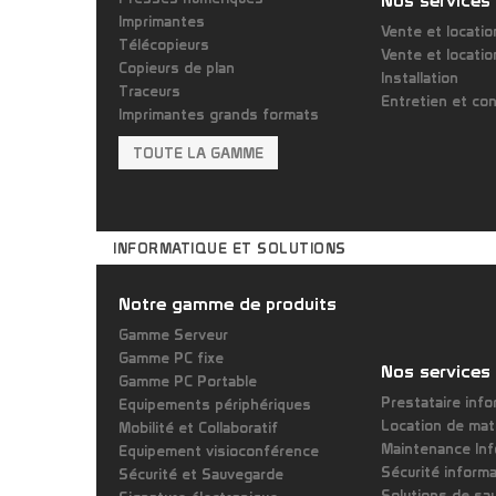
Imprimantes
Vente et locati
Télécopieurs
Vente et locati
Copieurs de plan
Installation
Traceurs
Entretien et co
Imprimantes grands formats
TOUTE LA GAMME
INFORMATIQUE ET SOLUTIONS
Notre gamme de produits
Gamme Serveur
Gamme PC fixe
Nos services
Gamme PC Portable
Prestataire info
Equipements périphériques
Location de mat
Mobilité et Collaboratif
Maintenance In
Equipement visioconférence
Sécurité inform
Sécurité et Sauvegarde
Solutions de sa