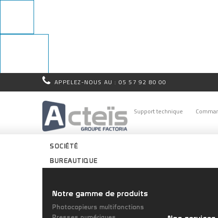
APPELEZ-NOUS AU :
05 57 92 80 00
Rappel
immédiat !
Support technique
Comman
SOCIÉTÉ
BUREAUTIQUE
Notre gamme de produits
Photocopieurs multifonctions
Presses numériques
Nos services