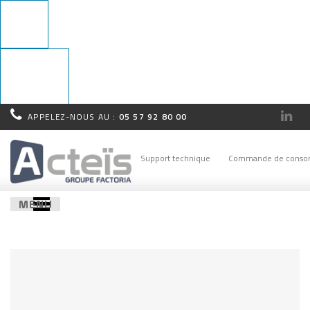
APPELEZ-NOUS AU :
05 57 92 80 00
Rappel
immédiat !
Support technique
Commande de conso
MENU
Revolution Slider Error: You have some jquery.js library include
that comes after the revolution files js include.
This includes make eliminates the revolution slider libraries,
and make it not work.