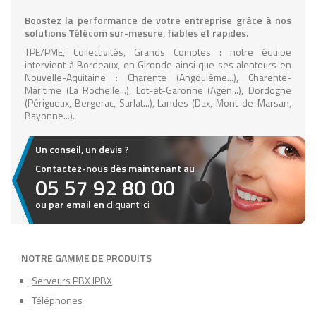
To fix it you can:
Boostez la performance de votre entreprise grâce à nos
1. In the Slider Settings -> Troubleshooting set option:
Put
solutions Télécom sur-mesure, fiables et rapides.
JS Includes To Body
option to true.
2. Find the double jquery.js include and remove it.
TPE/PME, Collectivités, Grands Comptes : notre équipe
intervient à Bordeaux, en Gironde ainsi que ses alentours en
Nouvelle-Aquitaine : Charente (Angoulême...), Charente-
Maritime (La Rochelle...), Lot-et-Garonne (Agen...), Dordogne
(Périgueux, Bergerac, Sarlat...), Landes (Dax, Mont-de-Marsan,
Bayonne...).
Un conseil, un devis ?
Contactez-nous dès maintenant au
05 57 92 80 00
ou par email en
cliquant ici
NOTRE GAMME DE PRODUITS
Serveurs PBX IPBX
Téléphones