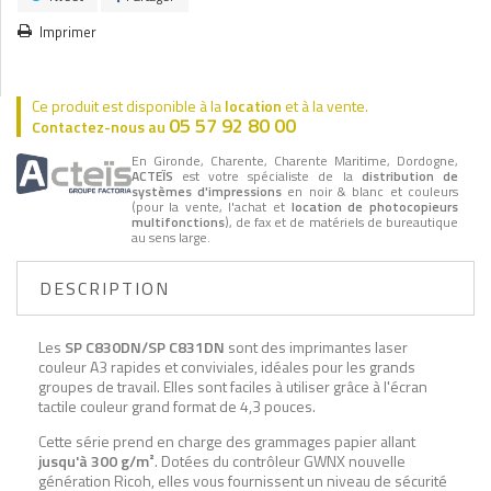
Imprimer
Ce produit est disponible à la
location
et à la vente.
05 57 92 80 00
Contactez-nous au
En Gironde, Charente, Charente Maritime, Dordogne,
ACTEÏS
est votre spécialiste de la
distribution de
systèmes d'impressions
en noir & blanc et couleurs
(pour la vente, l'achat et
location de photocopieurs
multifonctions
), de fax et de matériels de bureautique
au sens large.
DESCRIPTION
Les
SP C830DN/SP C831DN
sont des imprimantes laser
couleur A3 rapides et conviviales, idéales pour les grands
groupes de travail. Elles sont faciles à utiliser grâce à l'écran
tactile couleur grand format de 4,3 pouces.
Cette série prend en charge des grammages papier allant
jusqu'à 300 g/m²
. Dotées du contrôleur GWNX nouvelle
génération Ricoh, elles vous fournissent un niveau de sécurité