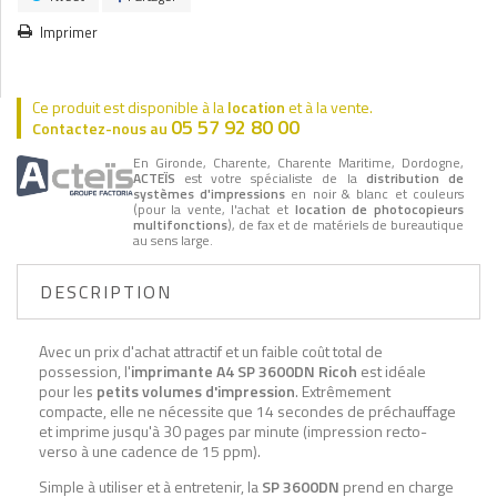
Imprimer
Ce produit est disponible à la
location
et à la vente.
05 57 92 80 00
Contactez-nous au
En Gironde, Charente, Charente Maritime, Dordogne,
ACTEÏS
est votre spécialiste de la
distribution de
systèmes d'impressions
en noir & blanc et couleurs
(pour la vente, l'achat et
location de photocopieurs
multifonctions
), de fax et de matériels de bureautique
au sens large.
DESCRIPTION
Avec un prix d'achat attractif et un faible coût total de
possession, l'
imprimante A4 SP 3600DN Ricoh
est idéale
pour les
petits volumes d'impression
. Extrêmement
compacte, elle ne nécessite que 14 secondes de préchauffage
et imprime jusqu'à 30 pages par minute (impression recto-
verso à une cadence de 15 ppm).
Simple à utiliser et à entretenir, la
SP 3600DN
prend en charge